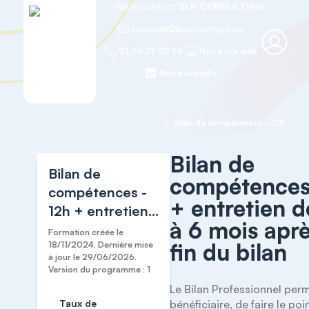
Votre contact
2LP CONSULTING
contact@2lpconsulting.com
01 55 29 02 58
Notre site web
Notre LinkedIn
Accueil
Bilan de compétences
Bilan de
Bilan de
compétences
compétences -
+ entretien d
12h + entretien
à 6 mois aprè
de suivi à 6 mois
Formation créée le
fin du bilan
après la fin du
18/11/2024. Dernière mise
à jour le 29/06/2026.
bilan
Version du programme : 1
Le Bilan Professionnel perm
Taux de
bénéficiaire, de faire le poin