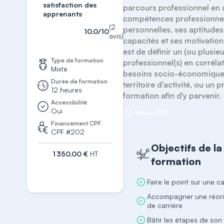
satisfaction des
parcours professionnel en a
apprenants
compétences professionnell
(2
personnelles, ses aptitudes,
10,0/10
avis)
capacités et ses motivations.
est de définir un (ou plusieur
Type de formation
professionnel(s) en corrélat
Mixte
besoins socio-économique
Durée de formation
territoire d'activité, ou un p
12 heures
formation afin d'y parvenir.
Accessibilité
Oui
Version PDF
Financement CPF
CPF #202
Objectifs de la
1 350,00 €
HT
formation
S'inscrire
Faire le point sur une ca
Accompagner une réori
de carrière
Bâtir les étapes de son