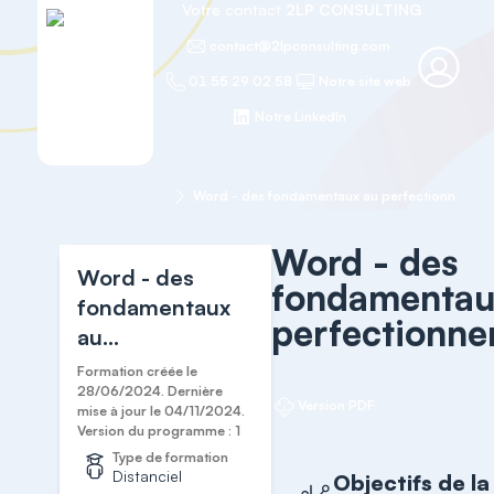
Votre contact
2LP CONSULTING
contact@2lpconsulting.com
01 55 29 02 58
Notre site web
Notre LinkedIn
Accueil
Logiciels
Word - des fondamentaux au perfectionnemen
Word - des
Word - des
fondamentau
fondamentaux
perfectionn
au
perfectionnement
Formation créée le
28/06/2024. Dernière
Version PDF
mise à jour le 04/11/2024.
Version du programme : 1
Type de formation
Distanciel
Objectifs de la