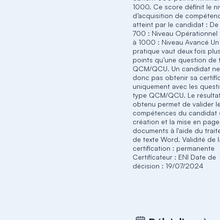
1000. Ce score définit le n
d’acquisition de compéten
atteint par le candidat : D
700 : Niveau Opérationnel
à 1000 : Niveau Avancé Un
pratique vaut deux fois plu
points qu’une question de 
QCM/QCU. Un candidat ne
donc pas obtenir sa certifi
uniquement avec les quest
type QCM/QCU. Le résulta
obtenu permet de valider l
compétences du candidat 
création et la mise en pag
documents à l'aide du trai
de texte Word. Validité de 
certification : permanente
Certificateur : ENI Date de
décision : 19/07/2024