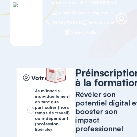
Votre contact
2LP CONSULTING
contact@2lpconsulting.com
01 55 29 02 58
Notre site web
Notre LinkedIn
Accueil
Efficacité et Bien-être au travail
Préinscriptio
Votre profil
à la formatio
Je m’inscris
Révéler son
individuellement
potentiel digital e
en tant que
particulier (hors
booster son
temps de travail)
impact
ou indépendant
(profession
professionnel
libérale)