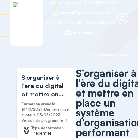
Votre contact
2LP CONSULTING
contact@2lpconsulting.com
01 55 29 02 58
Notre site web
Notre LinkedIn
Accueil
Efficacité et Bien-être au travail
S’organiser à
S’organiser à
l’ère du digit
l’ère du digital
et mettre en
et mettre en
place un
place un
Formation créée le
système
système
14/10/2021. Dernière mise
à jour le 05/06/2023.
d’organisation
d’organisatio
Version du programme : 1
performant
Type de formation
performant
Présentiel