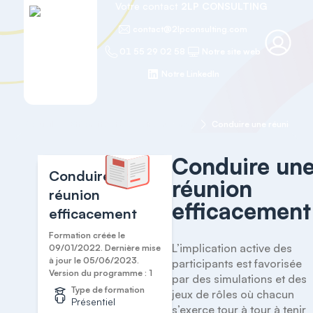
Votre contact
2LP CONSULTING
contact@2lpconsulting.com
01 55 29 02 58
Notre site web
Notre LinkedIn
Accueil
Efficacité et Bien-être au travail
Conduire une réunion ef
Conduire un
Conduire une
réunion
réunion
efficacement
efficacement
Formation créée le
L’implication active des 
09/01/2022. Dernière mise
à jour le 05/06/2023.
participants est favorisée 
Version du programme : 1
par des simulations et des 
Type de formation
jeux de rôles où chacun 
Présentiel
s’exerce tour à tour à tenir 