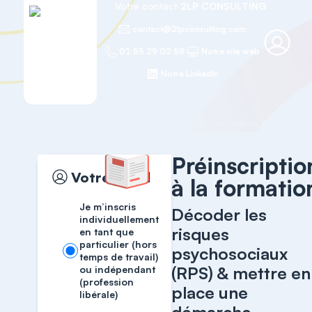
Votre contact
2LP CONSULTING
contact@2lpconsulting.com
01 55 29 02 58
Notre site web
Notre LinkedIn
Accueil
Efficacité et Bien-être au travail
Préinscriptio
Votre profil
à la formatio
Je m’inscris
Décoder les
individuellement
risques
en tant que
particulier (hors
psychosociaux
temps de travail)
(RPS) & mettre en
ou indépendant
(profession
place une
libérale)