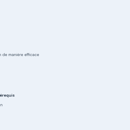
n de manière efficace
érequis
un