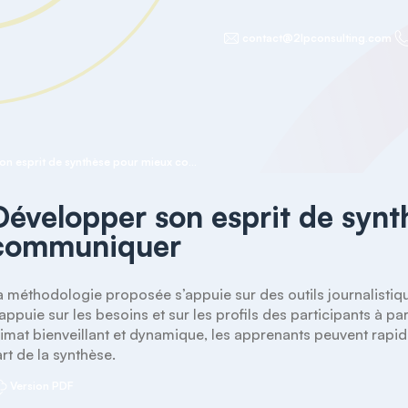
contact@2lpconsulting.com
Développer son esprit de synthèse pour mieux communiquer
Développer son esprit de syn
communiquer
a méthodologie proposée s’appuie sur des outils journalistiqu
’appuie sur les besoins et sur les profils des participants à pa
limat bienveillant et dynamique, les apprenants peuvent rapi
’art de la synthèse.
Version PDF