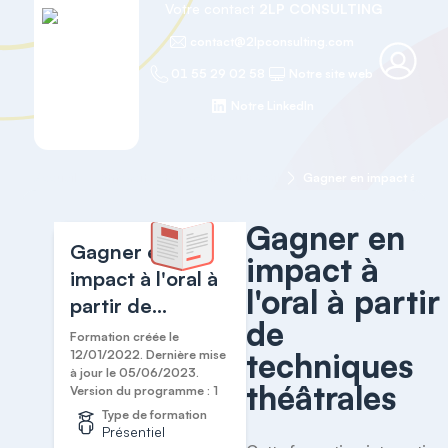
Votre contact
2LP CONSULTING
contact@2lpconsulting.com
01 55 29 02 58
Notre site web
Notre LinkedIn
Accueil
Efficacité et Bien-être au travail
Gagner en
Gagner en
impact à
impact à l'oral à
l'oral à partir
partir de
de
techniques
Formation créée le
techniques
théâtrales
12/01/2022. Dernière mise
à jour le 05/06/2023.
théâtrales
Version du programme : 1
Type de formation
Présentiel