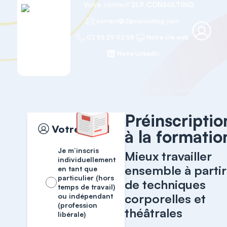
Votre contact
2LP CONSULTING
contact@2lpconsulting.com
01 55 29 02 58
Notre site web
Notre LinkedIn
Accueil
Efficacité et Bien-être au travail
Préinscriptio
Votre profil
à la formatio
Je m’inscris
Mieux travailler
individuellement
ensemble à partir
en tant que
particulier (hors
de techniques
temps de travail)
corporelles et
ou indépendant
(profession
théâtrales
libérale)