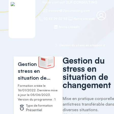
Votre contact
2LP CONSULTING
contact@2lpconsulting.com
01 55 29 02 58
Notre site web
Notre LinkedIn
Accueil
Bien-être au travail
Gestion du stress en situation de ch
Gestion du
Gestion du
stress en
stress en
situation de
situation de
changement
changement
Formation créée le
16/01/2022. Dernière mise
à jour le 05/06/2023.
Mise en pratique corporelle
Version du programme : 1
antistress transférable dans
Type de formation
diverses situations.

Présentiel