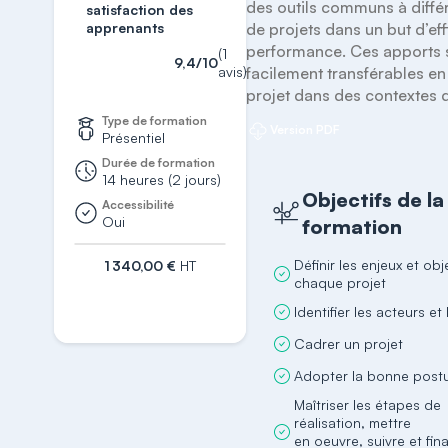
des outils communs à différ
satisfaction des
apprenants
de projets dans un but d’effi
performance. Ces apports s
(1
9,4/10
avis)
facilement transférables en 
projet dans des contextes d
Type de formation
Version PDF
Présentiel
Durée de formation
14 heures (2 jours)
Objectifs de la
Accessibilité
Oui
formation
Définir les enjeux et obj
1 340,00 €
HT
chaque projet
S'inscrire
Identifier les acteurs et 
Cadrer un projet
Adopter la bonne post
Maîtriser les étapes de
réalisation, mettre
en oeuvre, suivre et fina