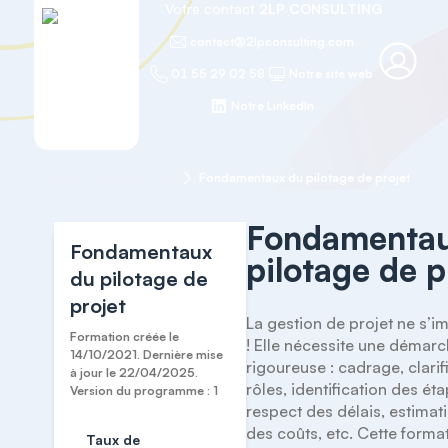
Votre contact
2LP CONSULTING
contact@2lpconsulting.com
01 55 29 02 58
Notre site web
Notre LinkedIn
Accueil
Management
Fondamentaux du pilotage de projet
Fondamentau
Fondamentaux
pilotage de p
du pilotage de
projet
La gestion de projet ne s’i
Formation créée le
! Elle nécessite une démarc
14/10/2021. Dernière mise
rigoureuse : cadrage, clarif
à jour le 22/04/2025.
rôles, identification des éta
Version du programme : 1
respect des délais, estimatio
des coûts, etc. Cette format
Taux de