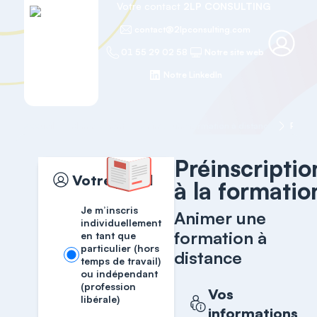
Votre contact
2LP CONSULTING
contact@2lpconsulting.com
01 55 29 02 58
Notre site web
Notre LinkedIn
Accueil
Management
Animer une formation à distance
Préins
Préinscriptio
Votre profil
à la formatio
Je m’inscris
Animer une
individuellement
formation à
en tant que
particulier (hors
distance
temps de travail)
ou indépendant
(profession
Vos
libérale)
informations