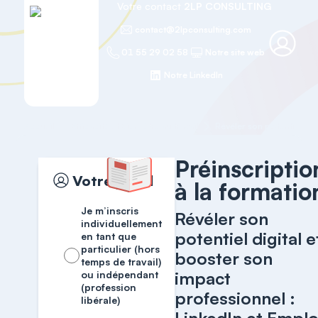
Votre contact
2LP CONSULTING
contact@2lpconsulting.com
01 55 29 02 58
Notre site web
Notre LinkedIn
Accueil
Efficacité et Bien-être au travail
Préinscriptio
Votre profil
à la formatio
Je m’inscris
Révéler son
individuellement
potentiel digital e
en tant que
particulier (hors
booster son
temps de travail)
impact
ou indépendant
(profession
professionnel :
libérale)