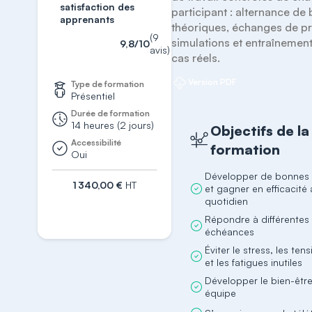
satisfaction des
participant : alternance de 
apprenants
théoriques, échanges de pra
(9
simulations et entraînement 
9,8/10
avis)
cas réels.
Version PDF
Type de formation
Présentiel
Durée de formation
14 heures (2 jours)
Objectifs de la
Accessibilité
formation
Oui
Développer de bonnes 
1 340,00 €
HT
et gagner en efficacité
quotidien
S'inscrire
Répondre à différentes
échéances
Éviter le stress, les ten
et les fatigues inutiles
Développer le bien-êtr
équipe