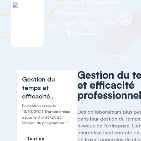
Votre contact
2LP CONSULTING
contact@2lpconsulting.com
01 55 29 02 58
Notre site web
Notre LinkedIn
Accueil
Efficacité et Bien-être au travail
Gestion du temps et effic
Gestion du t
Gestion du
et efficacité
temps et
professionne
efficacité
professionnelle
Formation créée le
Des collaborateurs plus pe
13/10/2021. Dernière mise
à jour le 05/06/2023.
dans leur gestion du temps 
Version du programme : 1
niveaux de l’entreprise. Cet
interactive tient compte des
Taux de
de travail concrètes de cha