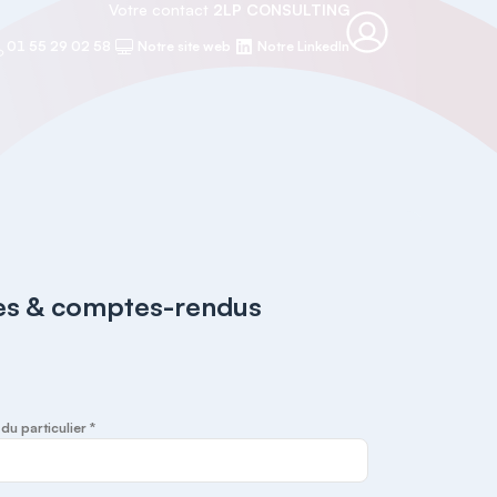
Votre contact
2LP CONSULTING
01 55 29 02 58
Notre site web
Notre LinkedIn
tes & comptes-rendus
u particulier *