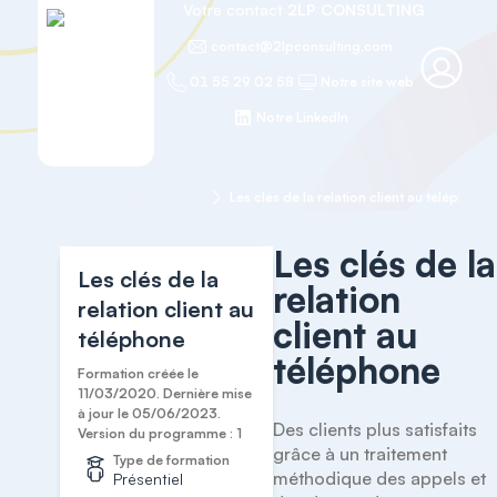
Votre contact
2LP CONSULTING
contact@2lpconsulting.com
01 55 29 02 58
Notre site web
Notre LinkedIn
Accueil
Relation Client
Les clés de la relation client au téléphone
Les clés de la
Les clés de la
relation
relation client au
client au
téléphone
téléphone
Formation créée le
11/03/2020. Dernière mise
à jour le 05/06/2023.
Des clients plus satisfaits 
Version du programme : 1
grâce à un traitement 
Type de formation
méthodique des appels et 
Présentiel