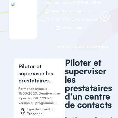
Votre contact
2LP CONSULTING
contact@2lpconsulting.com
01 55 29 02 58
Notre site web
Notre LinkedIn
Accueil
Relation Client
Piloter et
Piloter et
superviser
superviser les
les
prestataires
prestataires
d'un centre de
Formation créée le
d'un centre
contacts
11/03/2020. Dernière mise
à jour le 05/06/2023.
de contacts
Version du programme : 1
Type de formation
Présentiel