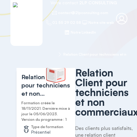
Votre contact
2LP CONSULTING
contact@2lpconsulting.com
01 55 29 02 58
Notre site web
Notre LinkedIn
Accueil
Relation Client
Relation
Relation Client
Client pour
pour techniciens
techniciens
et non
et non
commerciaux
Formation créée le
commerciau
18/11/2021. Dernière mise à
jour le 05/06/2023.
Version du programme : 1
Type de formation
Des clients plus satisfaits, 
Présentiel
une relation client 