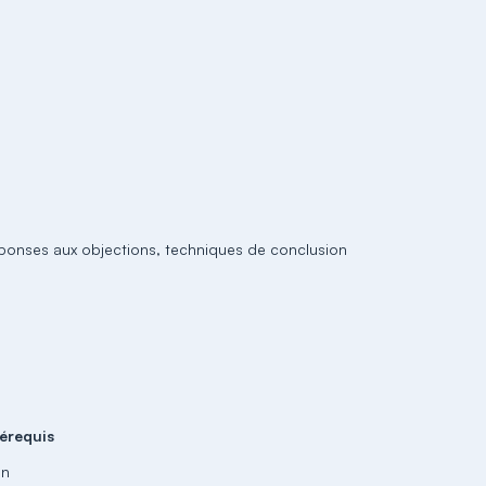
éponses aux objections, techniques de conclusion
érequis
un