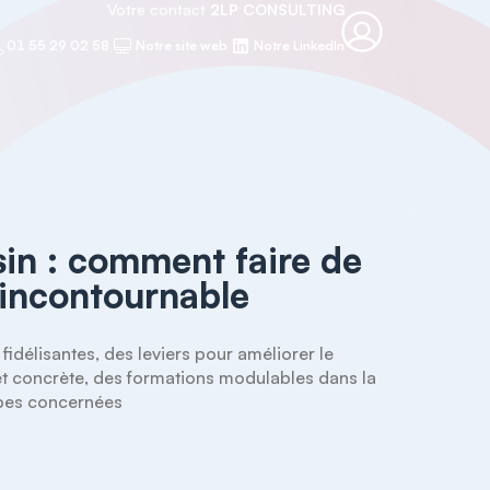
Votre contact
2LP CONSULTING
01 55 29 02 58
Notre site web
Notre LinkedIn
in : comment faire de
 incontournable
fidélisantes, des leviers pour améliorer le 
et concrète, des formations modulables dans la 
uipes concernées