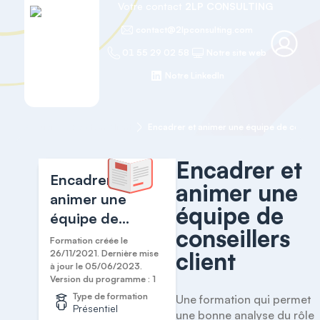
Votre contact
2LP CONSULTING
contact@2lpconsulting.com
01 55 29 02 58
Notre site web
Notre LinkedIn
Accueil
Relation Client
Encadrer et animer une équipe de conseill
Encadrer et
Encadrer et
animer une
animer une
équipe de
équipe de
conseillers
conseillers client
Formation créée le
client
26/11/2021. Dernière mise
à jour le 05/06/2023.
Version du programme : 1
Type de formation
Une formation qui permet 
Présentiel
une bonne analyse du rôle 