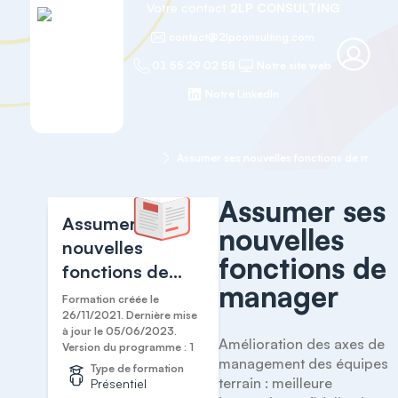
Votre contact
2LP CONSULTING
contact@2lpconsulting.com
01 55 29 02 58
Notre site web
Notre LinkedIn
Accueil
Management
Assumer ses nouvelles fonctions de manag
Assumer ses
Assumer ses
nouvelles
nouvelles
fonctions de
fonctions de
manager
manager
Formation créée le
26/11/2021. Dernière mise
à jour le 05/06/2023.
Amélioration des axes de 
Version du programme : 1
management des équipes 
Type de formation
terrain : meilleure 
Présentiel