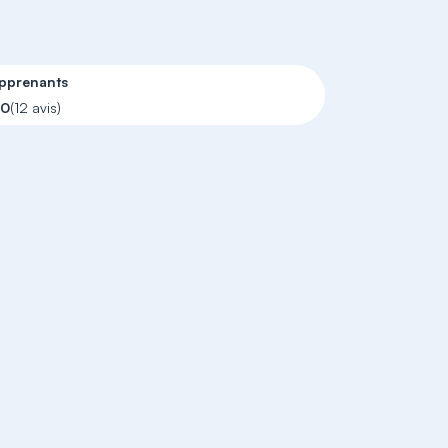
apprenants
10
(12 avis)