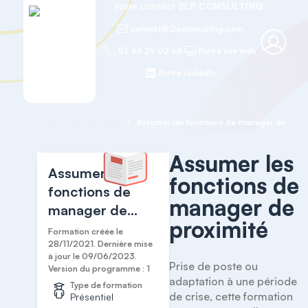
Votre contact
2LP CONSULTING
contact@2lpconsulting.com
01 55 29 02 58
Notre site web
Notre LinkedIn
Accueil
Management
Assumer les fonctions de manager de prox
Assumer les
Assumer les
fonctions de
fonctions de
manager de
manager de
proximité
proximité
Formation créée le
28/11/2021. Dernière mise
à jour le 09/06/2023.
Prise de poste ou 
Version du programme : 1
adaptation à une période 
Type de formation
de crise, cette formation 
Présentiel