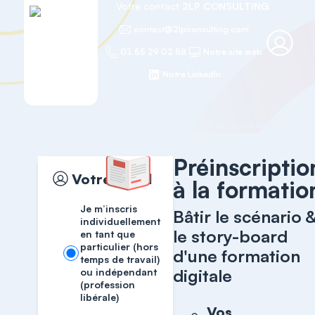
Votre contact
2LP CONSULTING
contact@2lpconsulting.com
01 55 29 02 58
Notre site web
Notre LinkedIn
Accueil
Management
Préinscriptio
Votre profil
à la formatio
Je m’inscris
Bâtir le scénario 
individuellement
le story-board
en tant que
particulier (hors
d'une formation
temps de travail)
digitale
ou indépendant
(profession
libérale)
Vos