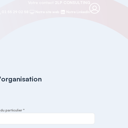
Votre contact
2LP CONSULTING
01 55 29 02 58
Notre site web
Notre LinkedIn
l'organisation
u particulier *