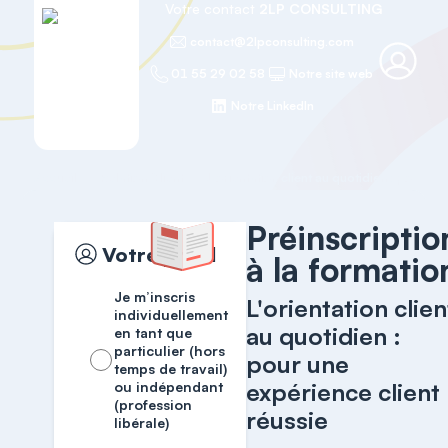
Votre contact
2LP CONSULTING
contact@2lpconsulting.com
01 55 29 02 58
Notre site web
Notre LinkedIn
Accueil
Relation Client
Préinscriptio
Votre profil
à la formatio
Je m’inscris
L'orientation clien
individuellement
au quotidien :
en tant que
particulier (hors
pour une
temps de travail)
expérience client
ou indépendant
(profession
réussie
libérale)