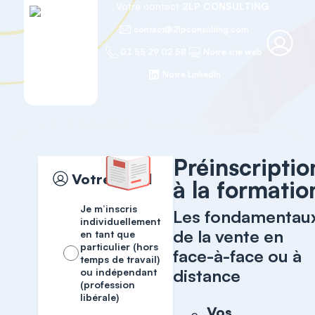
Votre contact
2LP CONSULTING
contact@2lpconsulting.com
01 55 29 02 58
Notre site web
Notre LinkedIn
Accueil
Relation Client
Préinscriptio
Votre profil
à la formatio
Je m’inscris
Les fondamentau
individuellement
de la vente en
en tant que
particulier (hors
face-à-face ou à
temps de travail)
distance
ou indépendant
(profession
libérale)
Vos